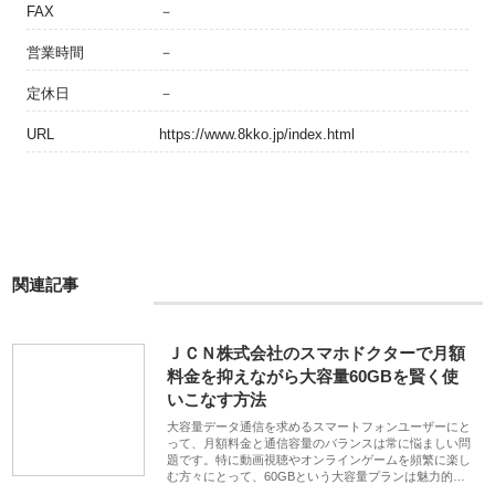
FAX
－
営業時間
－
定休日
－
URL
https://www.8kko.jp/index.html
関連記事
ＪＣＮ株式会社のスマホドクターで月額
料金を抑えながら大容量60GBを賢く使
いこなす方法
大容量データ通信を求めるスマートフォンユーザーにと
って、月額料金と通信容量のバランスは常に悩ましい問
題です。特に動画視聴やオンラインゲームを頻繁に楽し
む方々にとって、60GBという大容量プランは魅力的…