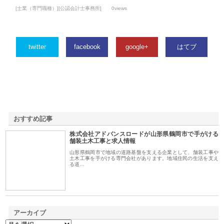
[士業（専門職種）][公認会計士事務所]
0views
twitter
facebook
google+
はてブ
おすすめ記事
株式会社アドバンスロードが山形県鶴岡市で手がける
1
舗装土木工事と求人情報
山形県鶴岡市で地域の道路基盤を支える企業として、舗装工事や
土木工事を手がける専門会社があります。地域住民の生活を支え
る道…
アーカイブ