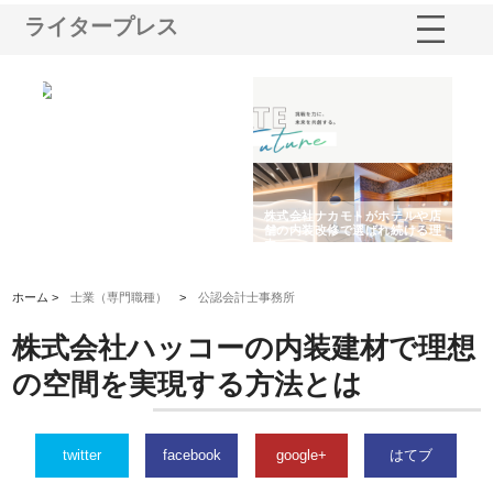
ライタープレス
ノー
株式会社耕文社が品川で実現す
株式会社ナカモトがホテルや店
株
の専
る販促物製作から配送までワン
舗の内装改修で選ばれ続ける理
れ
ストップ対応
由
強
ホーム >
士業（専門職種）
>
公認会計士事務所
株式会社ハッコーの内装建材で理想
の空間を実現する方法とは
twitter
facebook
google+
はてブ