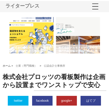
ライタープレス
ノー
株式会社耕文社が品川で実現す
株式会社ナカモトがホテルや店
株
の専
る販促物製作から配送までワン
舗の内装改修で選ばれ続ける理
れ
ストップ対応
由
強
ホーム >
士業（専門職種）
>
公認会計士事務所
株式会社プロッツの看板製作は企画
から設置までワンストップで安心
twitter
facebook
google+
はてブ