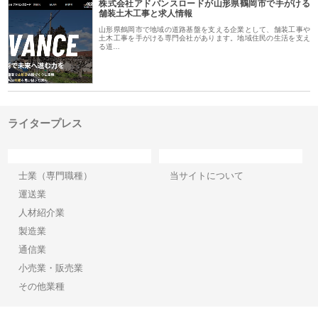
株式会社アドバンスロードが山形県鶴岡市で手がける
舗装土木工事と求人情報
山形県鶴岡市で地域の道路基盤を支える企業として、舗装工事や
土木工事を手がける専門会社があります。地域住民の生活を支え
る道…
ライタープレス
カテゴリー
サイト情報
士業（専門職種）
当サイトについて
運送業
人材紹介業
製造業
通信業
小売業・販売業
その他業種
Copyright©2026【ライタープレス】 All Rights reserved.