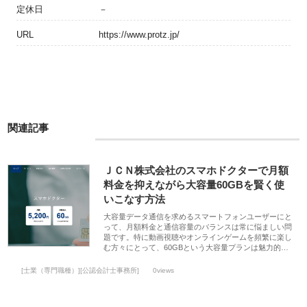
定休日
－
URL
https://www.protz.jp/
関連記事
ＪＣＮ株式会社のスマホドクターで月額
料金を抑えながら大容量60GBを賢く使
いこなす方法
大容量データ通信を求めるスマートフォンユーザーにと
って、月額料金と通信容量のバランスは常に悩ましい問
題です。特に動画視聴やオンラインゲームを頻繁に楽し
む方々にとって、60GBという大容量プランは魅力的…
[士業（専門職種）][公認会計士事務所]
0views