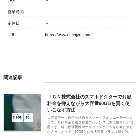
FAX
－
営業時間
－
定休日
－
URL
https://www.uenojyo.com/
関連記事
ＪＣＮ株式会社のスマホドクターで月額
料金を抑えながら大容量60GBを賢く使
いこなす方法
大容量データ通信を求めるスマートフォンユーザーにと
って、月額料金と通信容量のバランスは常に悩ましい問
題です。特に動画視聴やオンラインゲームを頻繁に楽し
む方々にとって、60GBという大容量プランは魅力的…