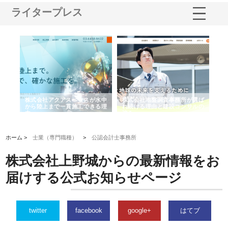
ライタープレス
クアスペースが水中
株式会社地盤調査事務所が選ば
株式会社名神精工の最新
で一貫施工できる理
れ続ける理由と建設コンサルの
スリリース一覧と注目ト
強み
ホーム >
士業（専門職種）
>
公認会計士事務所
株式会社上野城からの最新情報をお
届けする公式お知らせページ
twitter
facebook
google+
はてブ