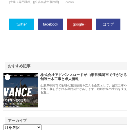
[士業（専門職種）][公認会計士事務所]
0views
twitter
facebook
google+
はてブ
おすすめ記事
株式会社アドバンスロードが山形県鶴岡市で手がける
1
舗装土木工事と求人情報
山形県鶴岡市で地域の道路基盤を支える企業として、舗装工事や
土木工事を手がける専門会社があります。地域住民の生活を支え
る道…
アーカイブ