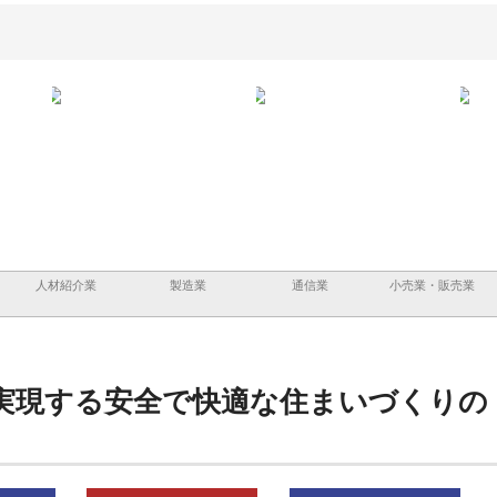
ーショ
庭楽株式会社が知多半島と三河
株式会社ナツハラが建設と鋲螺
株式
める資
と名古屋で叶える理想の外構空
で滋賀の暮らしを支える理由
イト
間
容と
人材紹介業
製造業
通信業
小売業・販売業
実現する安全で快適な住まいづくりの