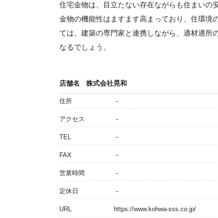
住宅金物は、目立たない存在ながらも住まいの
金物の機能性はますます高まっており、住環境
ては、建築の専門家と連携しながら、適材適所
なるでしょう。
店舗名
株式会社晃和
住所
－
アクセス
－
TEL
－
FAX
－
営業時間
－
定休日
－
URL
https://www.kohwa-sss.co.jp/