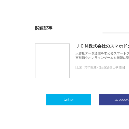
関連記事
ＪＣＮ株式会社のスマホド
大容量データ通信を求めるスマート
画視聴やオンラインゲームを頻繁に楽
[士業（専門職種）][公認会計士事務所]
twitter
facebook