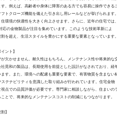
ます。例えば、高齢者や身体に障害のある方でも容易に操作できる
ソフトクローズ機能を備えた引き出し用レールなどが挙げられます
、住環境の快適性を大きく向上させます。さらに、近年の住宅では
T対応の金物製品が注目を集めています。このような技術革新によ
役割を超え、生活スタイルを豊かにする重要な要素となっています
ポイント】
びが欠かせません。耐久性はもちろん、メンテナンス性や将来的な
会社晃和の製品は、長期使用を前提とした設計がなされており、経
います。また、環境への配慮も重要な要素で、有害物質を含まない
サステナビリティを意識した取り組みが行われています。住宅金物
な視点での品質評価が必要です。専門家に相談しながら、住まいの
ることで、将来的なメンテナンスコストの削減にもつながります。
役割】