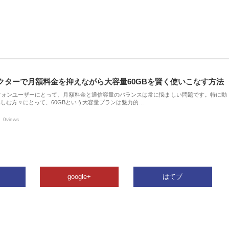
クターで月額料金を抑えながら大容量60GBを賢く使いこなす方法
フォンユーザーにとって、月額料金と通信容量のバランスは常に悩ましい問題です。特に動
しむ方々にとって、60GBという大容量プランは魅力的…
0views
google+
はてブ