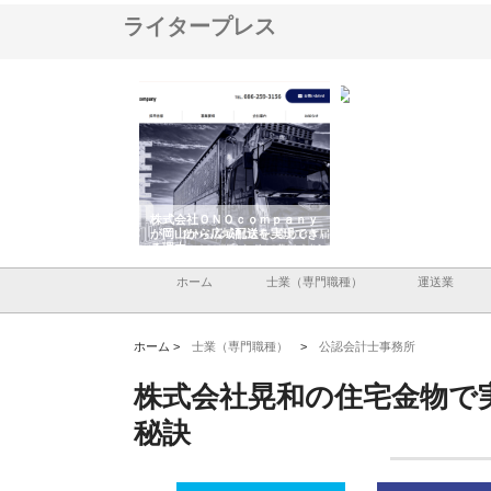
ライタープレス
翔栄が草津市で担う建
株式会社ＯＮＯｃｏｍｐａｎｙ
株式会社アセットイノベ
事の現場力と信頼性
が岡山から広域配送を実現でき
ンのワンルーム投資で始
る理由
産形成と老後準備
ホーム
士業（専門職種）
運送業
ホーム >
士業（専門職種）
>
公認会計士事務所
株式会社晃和の住宅金物で
秘訣