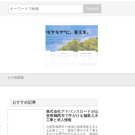
会社メタルエースの企業サ
株式会社ＣＳＡの事業内容と強
株式会社山形道路が
が提供する充実した情報内
みを徹底解説
装工事と土木技術の
は
その他業種
おすすめ記事
株式会社アドバンスロードが山
1
形県鶴岡市で手がける舗装土木
工事と求人情報
山形県鶴岡市で地域の道路基盤を支え
る企業として、舗装工事や土木工事を
手がける専門会社があります。地域住