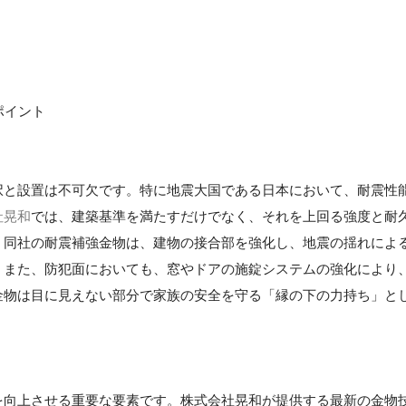
ポイント
択と設置は不可欠です。特に地震大国である日本において、耐震性
社晃和
では、建築基準を満たすだけでなく、それを上回る強度と耐
、同社の耐震補強金物は、建物の接合部を強化し、地震の揺れによ
。また、防犯面においても、窓やドアの施錠システムの強化により
金物は目に見えない部分で家族の安全を守る「縁の下の力持ち」と
を向上させる重要な要素です。株式会社晃和が提供する最新の金物