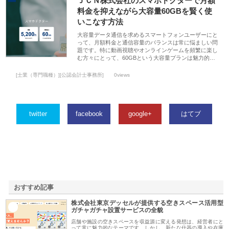
ＪＣＮ株式会社のスマホドクターで月額
料金を抑えながら大容量60GBを賢く使
いこなす方法
大容量データ通信を求めるスマートフォンユーザーにと
って、月額料金と通信容量のバランスは常に悩ましい問
題です。特に動画視聴やオンラインゲームを頻繁に楽し
む方々にとって、60GBという大容量プランは魅力的…
[士業（専門職種）][公認会計士事務所]
0views
twitter
facebook
google+
はてブ
おすすめ記事
株式会社東京デッセルが提供する空きスペース活用型
1
ガチャガチャ設置サービスの全貌
店舗や施設の空きスペースを収益源に変える発想は、経営者にと
って常に魅力的なテーマです。しかし、新たな什器の導入や在庫