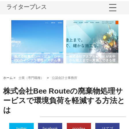
ライタープレス
がけ
株式会社東京シー・エム・シー
株式会社アクアスペースが水中
株
の実
のGISインフラ管理システム導
から陸上まで一貫施工できる理
れ
入メリット
由
強
ホーム >
士業（専門職種）
>
公認会計士事務所
株式会社Bee Routeの廃棄物処理サ
ービスで環境負荷を軽減する方法と
は
twitter
facebook
google+
はてブ