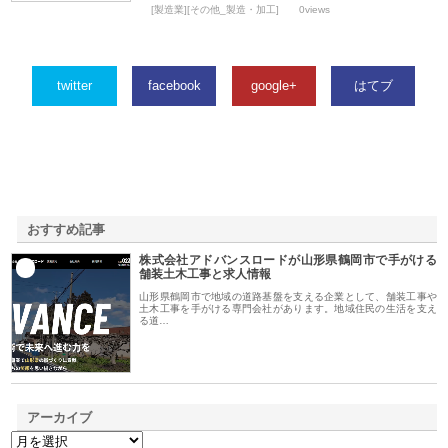
[製造業][その他_製造・加工]
0views
twitter
facebook
google+
はてブ
おすすめ記事
株式会社アドバンスロードが山形県鶴岡市で手がける
1
舗装土木工事と求人情報
山形県鶴岡市で地域の道路基盤を支える企業として、舗装工事や
土木工事を手がける専門会社があります。地域住民の生活を支え
る道…
アーカイブ