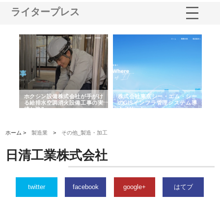
ライタープレス
る舗
ホクシン設備株式会社が手がけ
株式会社東京シー・エム・シー
株
る給排水空調消火設備工事の実
のGISインフラ管理システム導
か
績と強み
入メリット
由
ホーム >
製造業
>
その他_製造・加工
日清工業株式会社
twitter
facebook
google+
はてブ