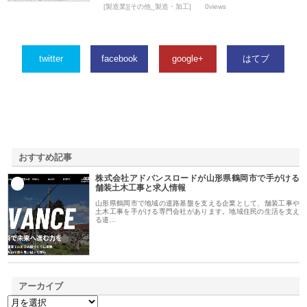
[製造業][その他_製造・加工]
0views
twitter
facebook
google+
はてブ
おすすめ記事
株式会社アドバンスロードが山形県鶴岡市で手がける
1
舗装土木工事と求人情報
山形県鶴岡市で地域の道路基盤を支える企業として、舗装工事や
土木工事を手がける専門会社があります。地域住民の生活を支え
る道…
アーカイブ