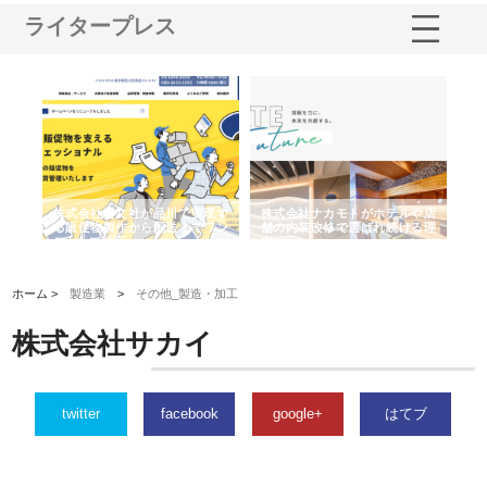
ライタープレス
ノー
株式会社耕文社が品川で実現す
株式会社ナカモトがホテルや店
株
の専
る販促物製作から配送までワン
舗の内装改修で選ばれ続ける理
れ
ストップ対応
由
強
ホーム >
製造業
>
その他_製造・加工
株式会社サカイ
twitter
facebook
google+
はてブ