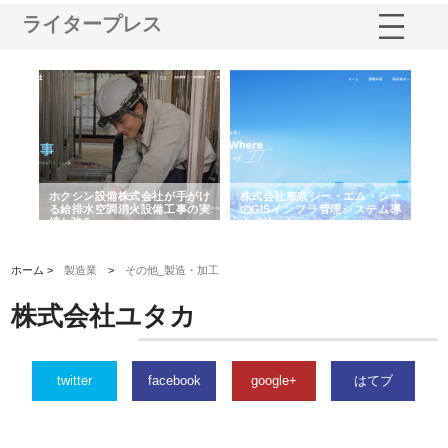
ライタープレス
る舗
ホクシン設備株式会社が手がけ
株式会社東京シー・エム・シー
株
る給排水空調消火設備工事の実
のGISインフラ管理システム導
か
績と強み
入メリット
由
ホーム >
製造業
>
その他_製造・加工
株式会社ユタカ
twitter
facebook
google+
はてブ