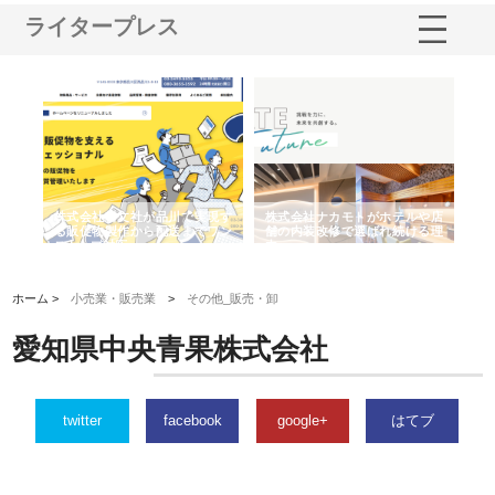
ライタープレス
ノー
株式会社耕文社が品川で実現す
株式会社ナカモトがホテルや店
株
の専
る販促物製作から配送までワン
舗の内装改修で選ばれ続ける理
れ
ストップ対応
由
強
ホーム >
小売業・販売業
>
その他_販売・卸
愛知県中央青果株式会社
twitter
facebook
google+
はてブ