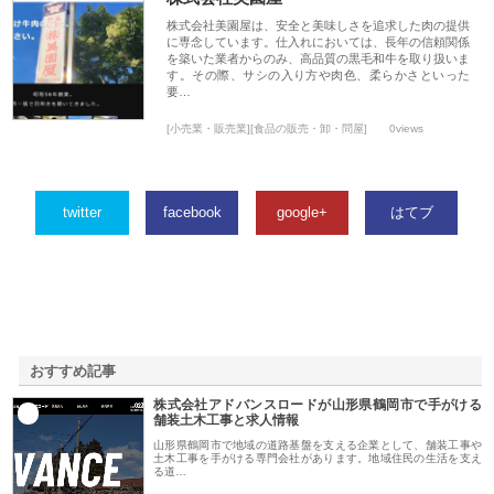
株式会社美園屋は、安全と美味しさを追求した肉の提供
に専念しています。仕入れにおいては、長年の信頼関係
を築いた業者からのみ、高品質の黒毛和牛を取り扱いま
す。その際、サシの入り方や肉色、柔らかさといった
要…
[小売業・販売業][食品の販売・卸・問屋]
0views
twitter
facebook
google+
はてブ
おすすめ記事
株式会社アドバンスロードが山形県鶴岡市で手がける
1
舗装土木工事と求人情報
山形県鶴岡市で地域の道路基盤を支える企業として、舗装工事や
土木工事を手がける専門会社があります。地域住民の生活を支え
る道…