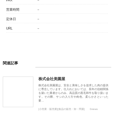
FAX
－
営業時間
－
定休日
－
URL
－
関連記事
株式会社美園屋
株式会社美園屋は、安全と美味しさを追求した肉の提供
に専念しています。仕入れにおいては、長年の信頼関係
を築いた業者からのみ、高品質の黒毛和牛を取り扱いま
す。その際、サシの入り方や肉色、柔らかさといった
要…
[小売業・販売業][食品の販売・卸・問屋]
0views