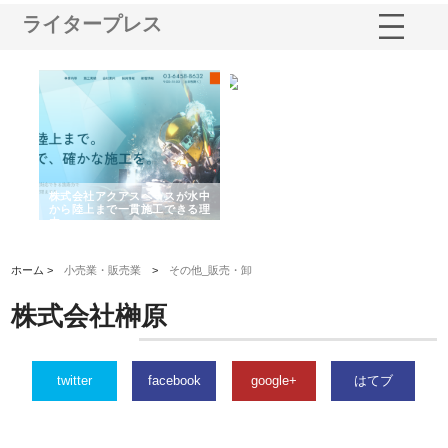
ライタープレス
シー
株式会社アクアスペースが水中
株式会社地盤調査事務所が選ば
株
ム導
から陸上まで一貫施工できる理
れ続ける理由と建設コンサルの
ス
由
強み
ホーム >
小売業・販売業
>
その他_販売・卸
株式会社榊原
twitter
facebook
google+
はてブ