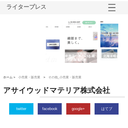
ライタープレス
多摩
有限会社松幸商店が手がける織
北海道軽金属株式会社がスノー
株
工事
ネームと下げ札の製造技術
フライとテーパーブロックの専
る
用ページを新設
ス
ホーム >
小売業・販売業
>
その他_小売業・販売業
アサイウッドマテリア株式会社
twitter
facebook
google+
はてブ