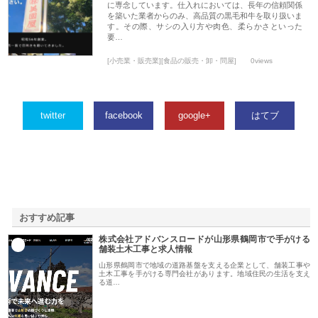
に専念しています。仕入れにおいては、長年の信頼関係
を築いた業者からのみ、高品質の黒毛和牛を取り扱いま
す。その際、サシの入り方や肉色、柔らかさといった
要…
[小売業・販売業][食品の販売・卸・問屋]
0views
twitter
facebook
google+
はてブ
おすすめ記事
株式会社アドバンスロードが山形県鶴岡市で手がける
1
舗装土木工事と求人情報
山形県鶴岡市で地域の道路基盤を支える企業として、舗装工事や
土木工事を手がける専門会社があります。地域住民の生活を支え
る道…